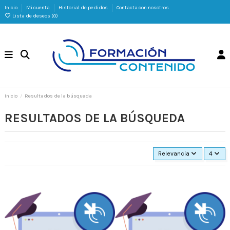
Inicio
Mi cuenta
Historial de pedidos
Contacta con nosotros
Lista de deseos (
0
)
Inicio
Resultados de la búsqueda
RESULTADOS DE LA BÚSQUEDA
Relevancia
4