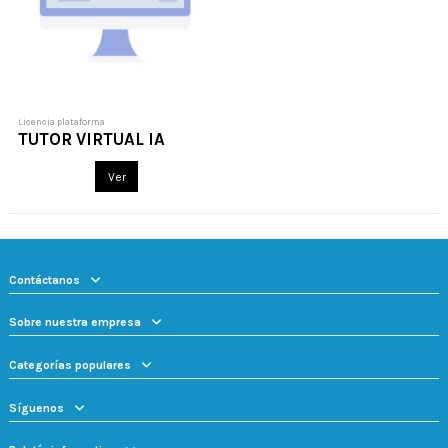
Licencia plataforma
TUTOR VIRTUAL IA
Ver
Contáctanos
Sobre nuestra empresa
Categorías populares
Síguenos