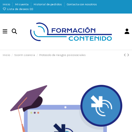
Inicio
Mi cuenta
Historial de pedidos
Contacta con nosotros
Lista de deseos (
0
)
Inicio
Scorm Licencia
Protocolo de riesgos psicosociales