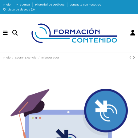
Inicio
Mi cuenta
Historial de pedidos
Contacta con nosotros
Lista de deseos (
0
)
Inicio
Scorm Licencia
Teleoperador