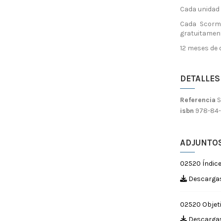
Cada unidad t
Cada Scorm 
gratuitament
12 meses de 
DETALLES
Referencia
isbn
978-84-
ADJUNTO
02520 Índic
Descargas
02520 Objet
Descargas