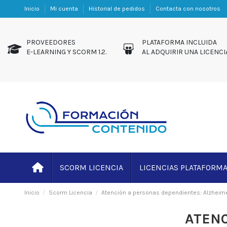
Inicio
Mi cuenta
Historial de pedidos
Contacta con nosotros
PROVEEDORES
PLATAFORMA INCL
E-LEARNING Y SCORM 1.2.
AL ADQUIRIR UNA LICENCI
SCORM LICENCIA
LICENCIAS PLATAFORM
Inicio
Scorm Licencia
Atención a personas dependientes: Alzheim
ATENC