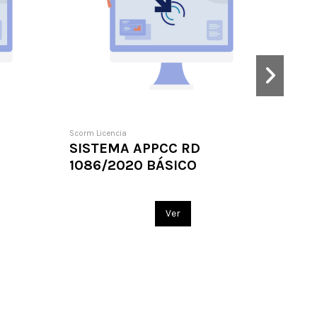
Scorm Licencia
Scorm 
SISTEMA APPCC RD
COM
1086/2020 BÁSICO
LA 
Ver