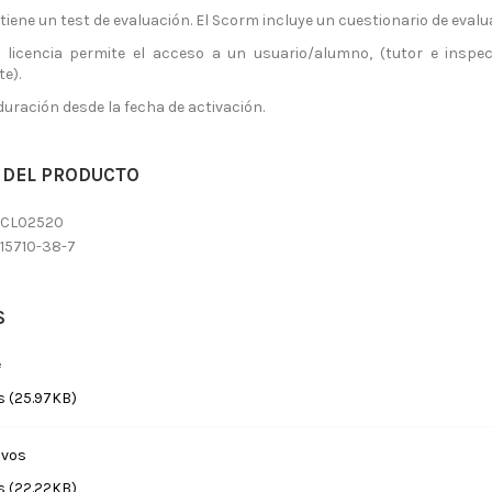
iene un test de evaluación. El Scorm incluye un cuestionario de evalua
licencia permite el acceso a un usuario/alumno, (tutor e inspe
e).
duración desde la fecha de activación.
 DEL PRODUCTO
SCL02520
15710-38-7
S
e
 (25.97KB)
ivos
 (22.22KB)