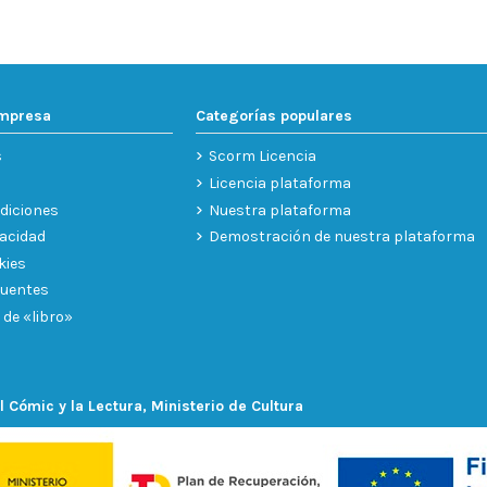
empresa
Categorías populares
s
Scorm Licencia
Licencia plataforma
diciones
Nuestra plataforma
vacidad
Demostración de nuestra plataforma
kies
cuentes
 de «libro»
l Cómic y la Lectura, Ministerio de Cultura