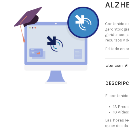
ALZH
Contenido de
gerontología
geriátricos,
recursos y d
Editado en o
atención
A
DESCRIPC
El contenido 
13 Pres
10 Vídeo
Las horas le
quien decida 