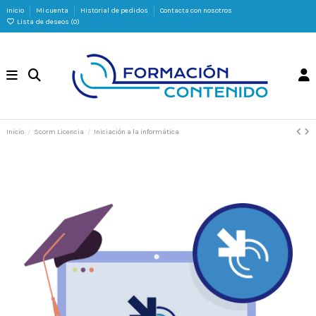
Inicio
Mi cuenta
Historial de pedidos
Contacta con nosotros
Lista de deseos (
0
)
Inicio
Scorm Licencia
Iniciación a la informática