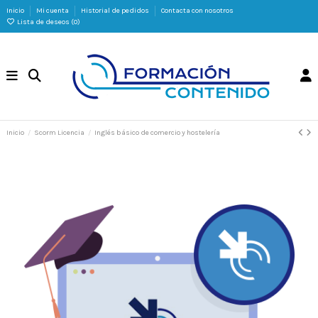
Inicio
Mi cuenta
Historial de pedidos
Contacta con nosotros
Lista de deseos (
0
)
Inicio
Scorm Licencia
Inglés básico de comercio y hostelería