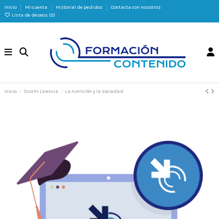
Inicio
Mi cuenta
Historial de pedidos
Contacta con nosotros
Lista de deseos (
0
)
Inicio
Scorm Licencia
La nutrición y la sociedad