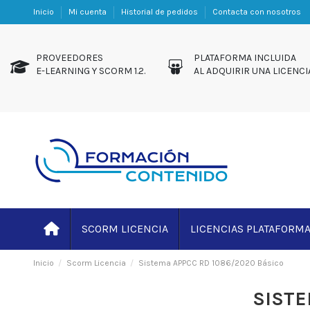
Inicio
Mi cuenta
Historial de pedidos
Contacta con nosotros
PROVEEDORES
PLATAFORMA INCL
E-LEARNING Y SCORM 1.2.
AL ADQUIRIR UNA LICENCI
SCORM LICENCIA
LICENCIAS PLATAFORM
Inicio
Scorm Licencia
Sistema APPCC RD 1086/2020 Básico
SISTE