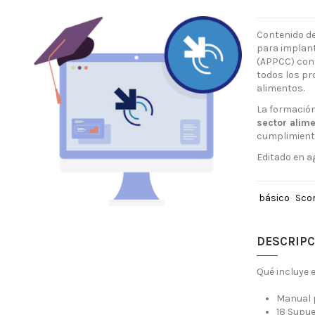
Contenido d
para implant
(APPCC) con
todos los pr
alimentos.
La formació
sector alim
cumplimiento
Editado en a
básico
Scor
DESCRIPC
Qué incluye 
Manual 
18 Supue