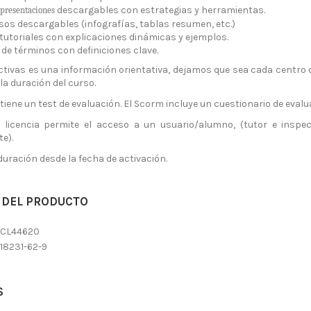
descargables con estrategias y herramientas.
 presentaciones
sos descargables (infografías, tablas resumen, etc.)
tutoriales con explicaciones dinámicas y ejemplos.
 de términos con definiciones clave.
ctivas es una información orientativa, dejamos que sea cada centro
la duración del curso.
iene un test de evaluación. El Scorm incluye un cuestionario de evalua
licencia permite el acceso a un usuario/alumno, (tutor e inspe
e).
duración desde la fecha de activación.
 DEL PRODUCTO
SCL44620
18231-62-9
S