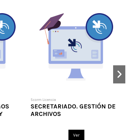
Scorm Licencia
Scorm 
GOS
SECRETARIADO. GESTIÓN DE
TÉC
Y
ARCHIVOS
MAR
Ver