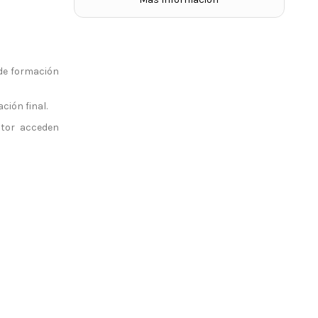
 de formación
ción final.
ctor acceden