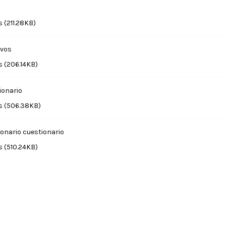
 (211.28KB)
ivos
 (206.14KB)
ionario
 (506.38KB)
onario cuestionario
 (510.24KB)