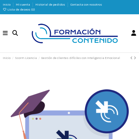
Inicio
Mi cuenta
Historial de pedidos
Contacta con nosotros
Lista de deseos (
0
)
Inicio
Scorm Licencia
Gestión de clientes difíciles con Inteligencia Emocional