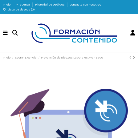
Inicio
Mi cuenta
Historial de pedidos
Contacta con nosotros
Lista de deseos (
0
)
Inicio
Scorm Licencia
Prevención de Riesgos Laborales Avanzado