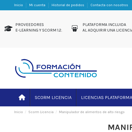
Inicio
Mi cuenta
Historial de pedidos
Contacta con nosotros
PROVEEDORES
PLATAFORMA INCL
E-LEARNING Y SCORM 1.2.
AL ADQUIRIR UNA LICENCI
SCORM LICENCIA
LICENCIAS PLATAFORM
Inicio
Scorm Licencia
Manipulador de alimentos de alto riesgo
MANIP