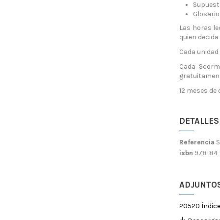
Supuest
Glosario
Las horas le
quien decida 
Cada unidad t
Cada Scorm 
gratuitament
12 meses de 
DETALLES
Referencia
isbn
978-84-
ADJUNTO
20520 Índic