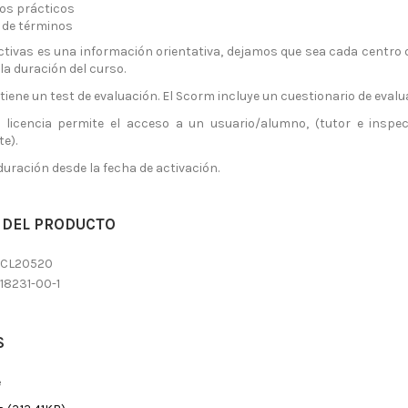
os prácticos
 de términos
ctivas es una información orientativa, dejamos que sea cada centro
la duración del curso.
iene un test de evaluación. El Scorm incluye un cuestionario de evalua
licencia permite el acceso a un usuario/alumno, (tutor e inspe
e).
duración desde la fecha de activación.
 DEL PRODUCTO
SCL20520
18231-00-1
S
e