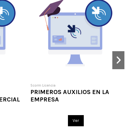
Scorm Licencia
Scorm 
PRIMEROS AUXILIOS EN LA
IMP
ERCIAL
EMPRESA
PRO
Ver