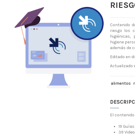
RIESG
Contenido d
riesgo los 
higiénicas,
higiene pers
además de co
Editado en d
Actualizado
alimentos
DESCRIPC
El contenido
19 Guía
39 Vide