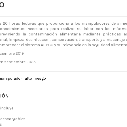
O
e 20 horas lectivas que proporciona a los manipuladores de alime
conocimientos necesarios para realizar su labor con las máxim
 previniendo la contaminación alimentaria mediante prácticas 
onal, limpieza, desinfección, conservación, transporte y almacenaje 
mprender el sistema APPCC y su relevancia en la seguridad alimentar
iciembre 2019
 en septiembre 2025
manipulador
alto
riesgo
IÓN
 incluye
s descargables
os