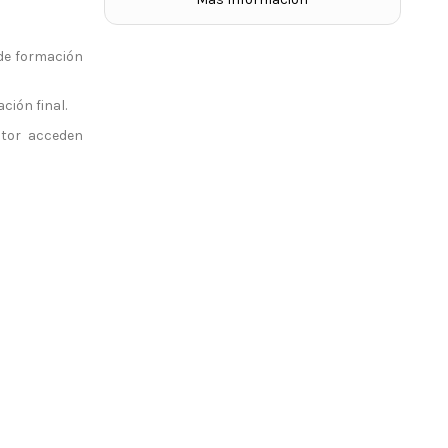
 de formación
ción final.
ctor acceden