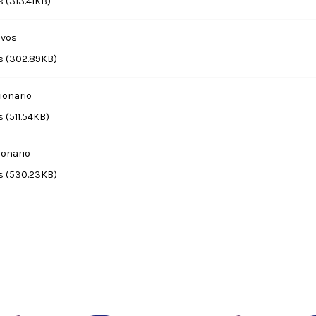
 (313.41KB)
ivos
 (302.89KB)
ionario
 (511.54KB)
ionario
 (530.23KB)